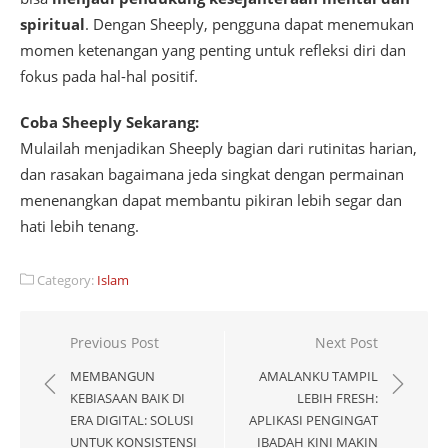
spiritual
. Dengan Sheeply, pengguna dapat menemukan
momen ketenangan yang penting untuk refleksi diri dan
fokus pada hal-hal positif.
Coba Sheeply Sekarang:
Mulailah menjadikan Sheeply bagian dari rutinitas harian,
dan rasakan bagaimana jeda singkat dengan permainan
menenangkan dapat membantu pikiran lebih segar dan
hati lebih tenang.
Category:
Islam
Post
Previous Post
Next Post
navigation
MEMBANGUN
AMALANKU TAMPIL
KEBIASAAN BAIK DI
LEBIH FRESH:
ERA DIGITAL: SOLUSI
APLIKASI PENGINGAT
UNTUK KONSISTENSI
IBADAH KINI MAKIN