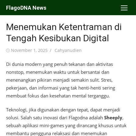
Skip
FlagoDNA News
to
content
Menemukan Ketentraman di
Tengah Kesibukan Digital
Posted
Author
November 1, 2025
Cahyanudien
on
Di dunia modern yang penuh tekanan dan aktivitas
nonstop, menemukan waktu untuk bersantai dan
menenangkan pikiran menjadi semakin sulit. Stres,
pekerjaan, dan informasi yang tak henti-henti sering
membuat fokus dan kesehatan mental terganggu.
Teknologi, jika digunakan dengan tepat, dapat menjadi
solusi. Salah satu inovasi dari Flagodna adalah
Sheeply
,
sebuah aplikasi mini-games yang dirancang khusus untuk
membantu pengguna relaksasi dan menemukan