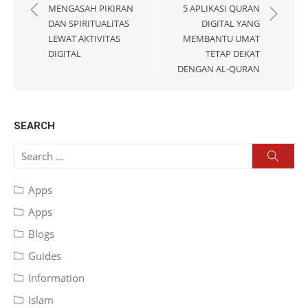
navigation
MENGASAH PIKIRAN
5 APLIKASI QURAN
DAN SPIRITUALITAS
DIGITAL YANG
LEWAT AKTIVITAS
MEMBANTU UMAT
DIGITAL
TETAP DEKAT
DENGAN AL-QURAN
SEARCH
Search
Searc
for:
Apps
Apps
Blogs
Guides
Information
Islam