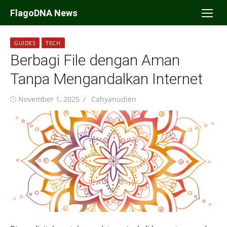
Skip
FlagoDNA News
to
content
GUIDES
TECH
Berbagi File dengan Aman
Tanpa Mengandalkan Internet
Posted
Author
November 1, 2025
Cahyanudien
on