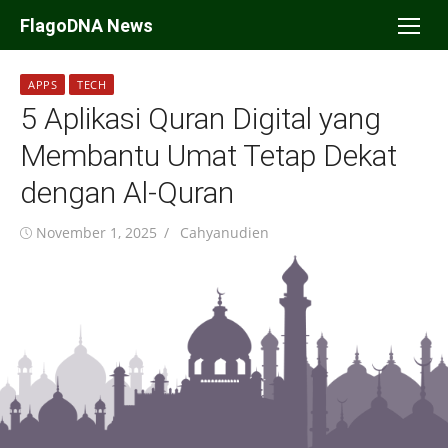
Skip
FlagoDNA News
to
content
APPS
TECH
5 Aplikasi Quran Digital yang
Membantu Umat Tetap Dekat
dengan Al-Quran
Posted
Author
November 1, 2025
Cahyanudien
on