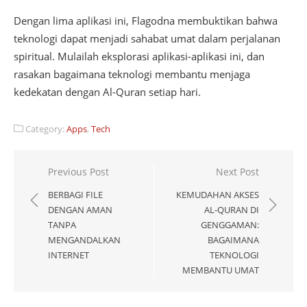
Dengan lima aplikasi ini, Flagodna membuktikan bahwa
teknologi dapat menjadi sahabat umat dalam perjalanan
spiritual. Mulailah eksplorasi aplikasi-aplikasi ini, dan
rasakan bagaimana teknologi membantu menjaga
kedekatan dengan Al-Quran setiap hari.
Category:
Apps
,
Tech
Post
Previous Post
Next Post
navigation
BERBAGI FILE
KEMUDAHAN AKSES
DENGAN AMAN
AL-QURAN DI
TANPA
GENGGAMAN:
MENGANDALKAN
BAGAIMANA
INTERNET
TEKNOLOGI
MEMBANTU UMAT